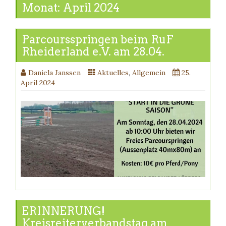
Monat:
April 2024
Parcoursspringen beim RuF
Rheiderland e.V. am 28.04.
Daniela Janssen
Aktuelles
,
Allgemein
25.
April 2024
ERINNERUNG!
Kreisreiterverbandstag am