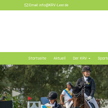
Email:
info@KRV-Leer.de
Startseite
Aktuell
Der KRV
Spar