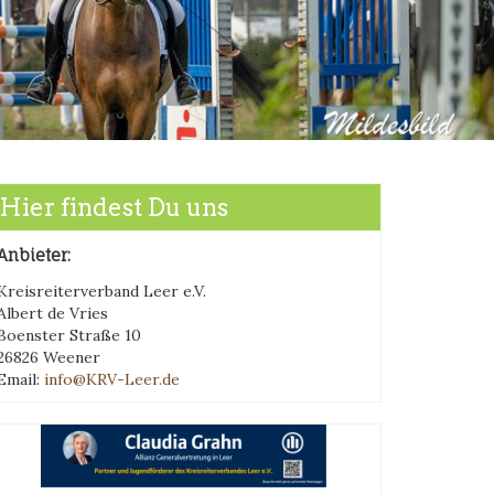
Hier findest Du uns
Anbieter:
Kreisreiterverband Leer e.V.
Albert de Vries
Boenster Straße 10
26826 Weener
Email:
info@KRV-Leer.de